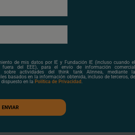
 become more sustainab
miento de mis datos por IE y Fundación IE (incluso cuando e
 fuera del EEE), para el envío de información comercia
o sobre actividades del think tank Alinnea, mediante l
iles basados en la información obtenida, incluso de terceros, d
 dispuesto en la
Política de Privacidad
.
ange affect sustainabilit
ENVIAR