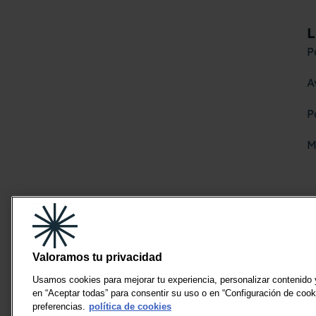
P
A
P
M
Valoramos tu privacidad
Usamos cookies para mejorar tu experiencia, personalizar contenido 
en “Aceptar todas” para consentir su uso o en “Configuración de cook
preferencias.
política de cookies
PARTE DE
IMPULSADO POR
CON EL APOYO DE