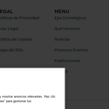
LEGAL
MENU
olíticas de Privacidad
Ejes Estratégicos
viso Legal
Qué hacemos
olítica de Cookies
Noticias
apa del Sitio
Próximos Eventos
Publicaciones
Equipo
y mostrar anuncios relevantes. Haz clic
ies” para gestionar tus