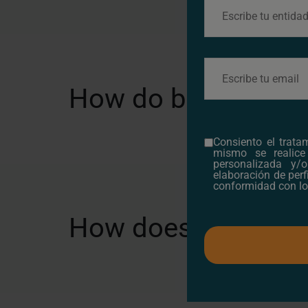
How do businesses
Consiento el trata
mismo se realice
personalizada y/
elaboración de perf
conformidad con lo
How does climate ch