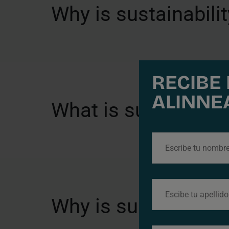
Why is sustainabili
RECIBE
ALINNE
What is sustainabili
Why is sustainabili