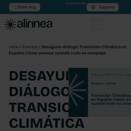
Área privada
Dona hoy
Español
Inicio
/
Eventos
/
Desayuno-diálogo: Transición Climática en
España: Cómo avanzar cuando todo es complejo
DESAYUNO-
DIÁLOGO:
TRANSICIÓN
CLIMÁTICA