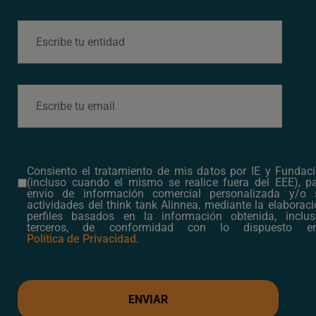
participativo que nos
permitirá
intercambiar ideas,
identificar
prioridades y seguir
construyendo
conjuntamente la
agenda de
alinnea
.
Consiento el tratamiento de mis datos por IE y Fundaci
(incluso cuando el mismo se realice fuera del EEE), pa
envío de información comercial personalizada y/o 
Fecha:
18 de junio
de
actividades del think tank Alinnea, mediante la elaborac
perfiles basados en la información obtenida, inclu
2026
terceros, de conformidad con lo dispuesto e
Hora:
09.00 – 11.00 h.
Política de Privacidad
.
Lugar:
P
lanta 24, IE
Tower.
Paseo de la
Castellana, 259E,
ENVIAR
28046 Madrid